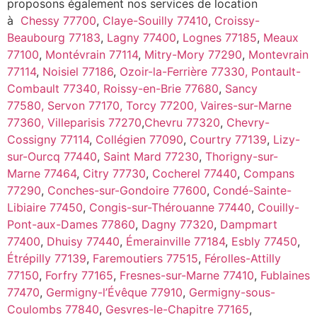
proposons également nos services de location
à
Chessy 77700
,
Claye-Souilly 77410
,
Croissy-
Beaubourg 77183
,
Lagny 77400
,
Lognes 77185
,
Meaux
77100
,
Montévrain 77114
,
Mitry-Mory 77290
,
Montevrain
77114
,
Noisiel 77186
,
Ozoir-la-Ferrière 77330,
Pontault-
Combault 77340,
Roissy-en-Brie 77680
,
Sancy
77580,
Servon 77170,
Torcy 77200,
Vaires-sur-Marne
77360,
Villeparisis 77270
,
Chevru 77320
,
Chevry-
Cossigny 77114
,
Collégien 77090
,
Courtry 77139
,
Lizy-
sur-Ourcq 77440
,
Saint Mard 77230
,
Thorigny-sur-
Marne 77464
,
Citry 77730
,
Cocherel 77440
,
Compans
77290
,
Conches-sur-Gondoire 77600
,
Condé-Sainte-
Libiaire 77450
,
Congis-sur-Thérouanne 77440
,
Couilly-
Pont-aux-Dames 77860
,
Dagny 77320
,
Dampmart
77400
,
Dhuisy 77440
,
Émerainville 77184
,
Esbly 77450
,
Étrépilly 77139
,
Faremoutiers 77515
,
Férolles-Attilly
77150
,
Forfry 77165
,
Fresnes-sur-Marne 77410
,
Fublaines
77470
,
Germigny-l’Évêque 77910
,
Germigny-sous-
Coulombs 77840
,
Gesvres-le-Chapitre 77165
,