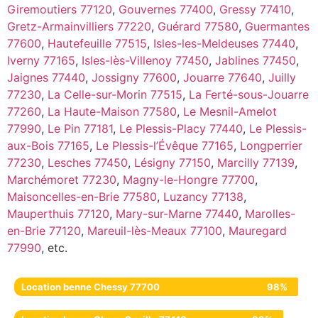
Giremoutiers 77120
,
Gouvernes 77400
,
Gressy 77410
,
Gretz-Armainvilliers 77220
,
Guérard 77580
,
Guermantes
77600
,
Hautefeuille 77515
,
Isles-les-Meldeuses 77440
,
Iverny 77165
,
Isles-lès-Villenoy 77450
,
Jablines 77450
,
Jaignes 77440
,
Jossigny 77600
,
Jouarre 77640
,
Juilly
77230
,
La Celle-sur-Morin 77515
,
La Ferté-sous-Jouarre
77260
,
La Haute-Maison 77580
,
Le Mesnil-Amelot
77990
,
Le Pin 77181
,
Le Plessis-Placy 77440
,
Le Plessis-
aux-Bois 77165
,
Le Plessis-l’Évêque 77165
,
Longperrier
77230
,
Lesches 77450
,
Lésigny 77150
,
Marcilly 77139
,
Marchémoret 77230
,
Magny-le-Hongre 77700
,
Maisoncelles-en-Brie 77580
,
Luzancy 77138
,
Mauperthuis 77120
,
Mary-sur-Marne 77440
,
Marolles-
en-Brie 77120
,
Mareuil-lès-Meaux 77100
,
Mauregard
77990
, etc.
Location benne Chessy 77700
98%