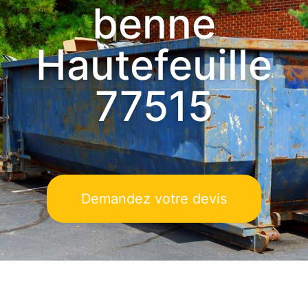
benne
Hautefeuille
77515
Demandez votre devis