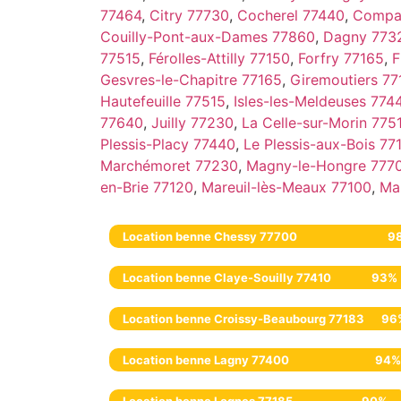
77464
,
Citry 77730
,
Cocherel 77440
,
Compa
Couilly-Pont-aux-Dames 77860
,
Dagny 773
77515
,
Férolles-Attilly 77150
,
Forfry 77165
,
F
Gesvres-le-Chapitre 77165
,
Giremoutiers 77
Hautefeuille 77515
,
Isles-les-Meldeuses 774
77640
,
Juilly 77230
,
La Celle-sur-Morin 775
Plessis-Placy 77440
,
Le Plessis-aux-Bois 77
Marchémoret 77230
,
Magny-le-Hongre 777
en-Brie 77120
,
Mareuil-lès-Meaux 77100
,
Ma
Location benne Chessy 77700
9
Location benne Claye-Souilly 77410
93%
Location benne Croissy-Beaubourg 77183
96
Location benne Lagny 77400
94%
Location benne Lognes 77185
90%