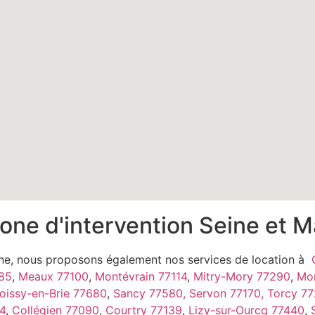
one d'intervention Seine et 
rne, nous proposons également nos services de location à
85
,
Meaux 77100
,
Montévrain 77114
,
Mitry-Mory 77290
,
Mon
oissy-en-Brie 77680
,
Sancy 77580,
Servon 77170,
Torcy 7
4
,
Collégien 77090
,
Courtry 77139
,
Lizy-sur-Ourcq 77440
,