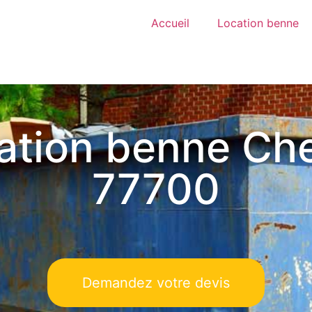
Accueil
Location benne
ation benne Ch
77700
Demandez votre devis