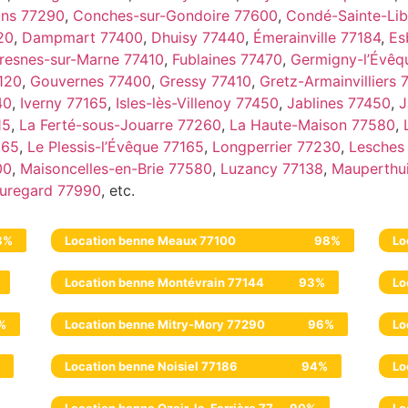
ns 77290
,
Conches-sur-Gondoire 77600
,
Condé-Sainte-Lib
20
,
Dampmart 77400
,
Dhuisy 77440
,
Émerainville 77184
,
Es
resnes-sur-Marne 77410
,
Fublaines 77470
,
Germigny-l’Évêq
120
,
Gouvernes 77400
,
Gressy 77410
,
Gretz-Armainvilliers
40
,
Iverny 77165
,
Isles-lès-Villenoy 77450
,
Jablines 77450
,
J
15
,
La Ferté-sous-Jouarre 77260
,
La Haute-Maison 77580
,
165
,
Le Plessis-l’Évêque 77165
,
Longperrier 77230
,
Lesches
00
,
Maisoncelles-en-Brie 77580
,
Luzancy 77138
,
Mauperthu
uregard 77990
, etc.
8%
Location benne Meaux 77100
98%
Lo
Location benne Montévrain 77144
93%
Lo
%
Location benne Mitry-Mory 77290
96%
Lo
Location benne Noisiel 77186
94%
Lo
Location benne Ozoir-la-Ferrière 77330
90%
Lo