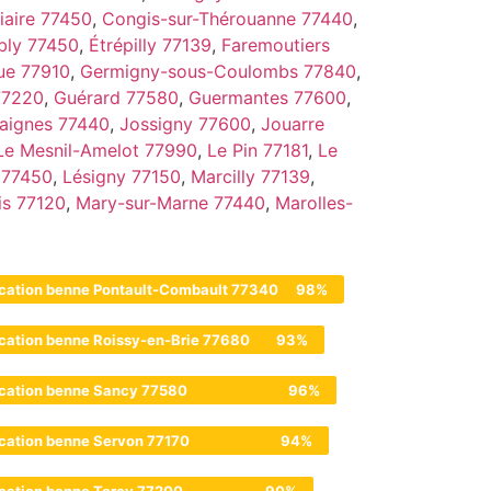
iaire 77450
,
Congis-sur-Thérouanne 77440
,
bly 77450
,
Étrépilly 77139
,
Faremoutiers
ue 77910
,
Germigny-sous-Coulombs 77840
,
 77220
,
Guérard 77580
,
Guermantes 77600
,
aignes 77440
,
Jossigny 77600
,
Jouarre
Le Mesnil-Amelot 77990
,
Le Pin 77181
,
Le
 77450
,
Lésigny 77150
,
Marcilly 77139
,
is 77120
,
Mary-sur-Marne 77440
,
Marolles-
cation benne Pontault-Combault 77340
98%
cation benne Roissy-en-Brie 77680
93%
cation benne Sancy 77580
96%
cation benne Servon 77170
94%
cation benne Torcy 77200
90%