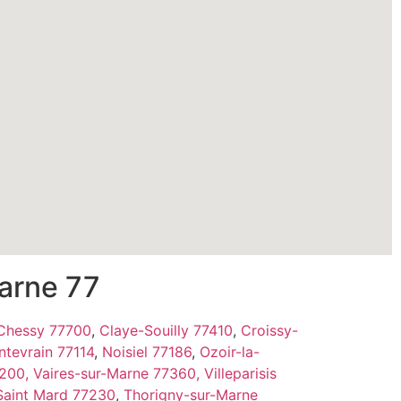
Marne 77
Chessy 77700
,
Claye-Souilly 77410
,
Croissy-
tevrain 77114
,
Noisiel 77186
,
Ozoir-la-
7200,
Vaires-sur-Marne 77360,
Villeparisis
Saint Mard 77230
,
Thorigny-sur-Marne