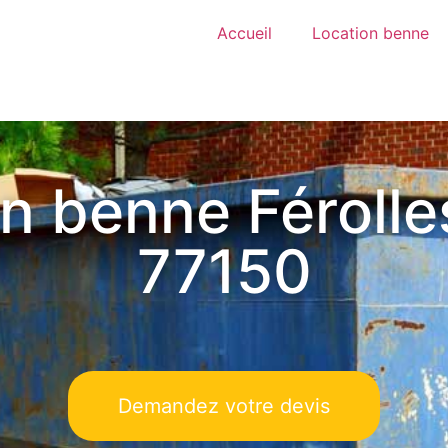
Accueil
Location benne
n benne Férolles
77150
Demandez votre devis