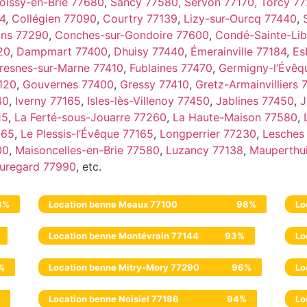
oissy-en-Brie 77680
,
Sancy 77580,
Servon 77170,
Torcy 7
4
,
Collégien 77090
,
Courtry 77139
,
Lizy-sur-Ourcq 77440
,
ns 77290
,
Conches-sur-Gondoire 77600
,
Condé-Sainte-Lib
20
,
Dampmart 77400
,
Dhuisy 77440
,
Émerainville 77184
,
Es
resnes-sur-Marne 77410
,
Fublaines 77470
,
Germigny-l’Évêq
120
,
Gouvernes 77400
,
Gressy 77410
,
Gretz-Armainvilliers
40
,
Iverny 77165
,
Isles-lès-Villenoy 77450
,
Jablines 77450
,
J
15
,
La Ferté-sous-Jouarre 77260
,
La Haute-Maison 77580
,
165
,
Le Plessis-l’Évêque 77165
,
Longperrier 77230
,
Lesches
00
,
Maisoncelles-en-Brie 77580
,
Luzancy 77138
,
Mauperthu
uregard 77990
, etc.
8%
Location benne Meaux 77100
98%
Lo
Location benne Montévrain 77144
93%
Lo
%
Location benne Mitry-Mory 77290
96%
Lo
Location benne Noisiel 77186
94%
Lo