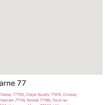
Marne 77
Chessy 77700
,
Claye-Souilly 77410
,
Croissy-
tevrain 77114
,
Noisiel 77186
,
Ozoir-la-