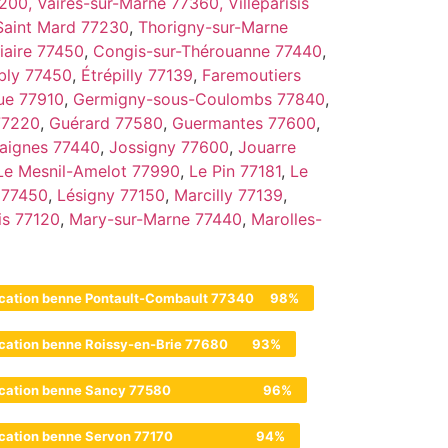
7200,
Vaires-sur-Marne 77360,
Villeparisis
Saint Mard 77230
,
Thorigny-sur-Marne
iaire 77450
,
Congis-sur-Thérouanne 77440
,
bly 77450
,
Étrépilly 77139
,
Faremoutiers
ue 77910
,
Germigny-sous-Coulombs 77840
,
 77220
,
Guérard 77580
,
Guermantes 77600
,
aignes 77440
,
Jossigny 77600
,
Jouarre
Le Mesnil-Amelot 77990
,
Le Pin 77181
,
Le
 77450
,
Lésigny 77150
,
Marcilly 77139
,
is 77120
,
Mary-sur-Marne 77440
,
Marolles-
cation benne Pontault-Combault 77340
98%
cation benne Roissy-en-Brie 77680
93%
cation benne Sancy 77580
96%
cation benne Servon 77170
94%