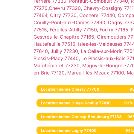
Ferrière 77330,
Pontault-Combault 77340,
R
77270
,
Chevru 77320
,
Chevry-Cossigny 7711
77464
,
Citry 77730
,
Cocherel 77440
,
Compa
Couilly-Pont-aux-Dames 77860
,
Dagny 773
77515
,
Férolles-Attilly 77150
,
Forfry 77165
,
F
Gesvres-le-Chapitre 77165
,
Giremoutiers 77
Hautefeuille 77515
,
Isles-les-Meldeuses 774
77640
,
Juilly 77230
,
La Celle-sur-Morin 775
Plessis-Placy 77440
,
Le Plessis-aux-Bois 77
Marchémoret 77230
,
Magny-le-Hongre 777
en-Brie 77120
,
Mareuil-lès-Meaux 77100
,
Ma
Location benne Chessy 77700
9
Location benne Claye-Souilly 77410
93%
Location benne Croissy-Beaubourg 77183
96
Location benne Lagny 77400
94%