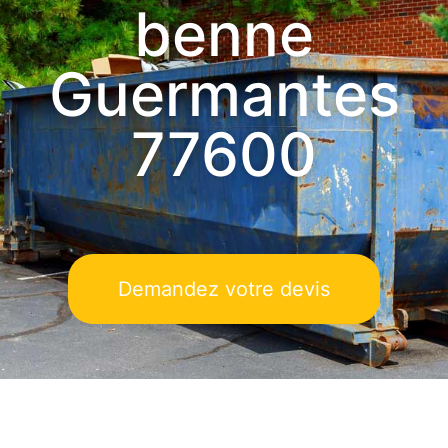
benne
Guermantes
77600
Demandez votre devis