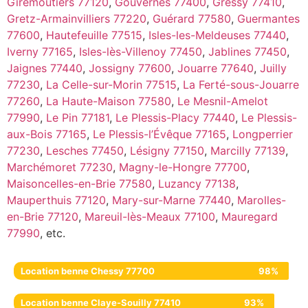
Giremoutiers 77120
,
Gouvernes 77400
,
Gressy 77410
,
Gretz-Armainvilliers 77220
,
Guérard 77580
,
Guermantes
77600
,
Hautefeuille 77515
,
Isles-les-Meldeuses 77440
,
Iverny 77165
,
Isles-lès-Villenoy 77450
,
Jablines 77450
,
Jaignes 77440
,
Jossigny 77600
,
Jouarre 77640
,
Juilly
77230
,
La Celle-sur-Morin 77515
,
La Ferté-sous-Jouarre
77260
,
La Haute-Maison 77580
,
Le Mesnil-Amelot
77990
,
Le Pin 77181
,
Le Plessis-Placy 77440
,
Le Plessis-
aux-Bois 77165
,
Le Plessis-l’Évêque 77165
,
Longperrier
77230
,
Lesches 77450
,
Lésigny 77150
,
Marcilly 77139
,
Marchémoret 77230
,
Magny-le-Hongre 77700
,
Maisoncelles-en-Brie 77580
,
Luzancy 77138
,
Mauperthuis 77120
,
Mary-sur-Marne 77440
,
Marolles-
en-Brie 77120
,
Mareuil-lès-Meaux 77100
,
Mauregard
77990
, etc.
Location benne Chessy 77700
98%
Location benne Claye-Souilly 77410
93%