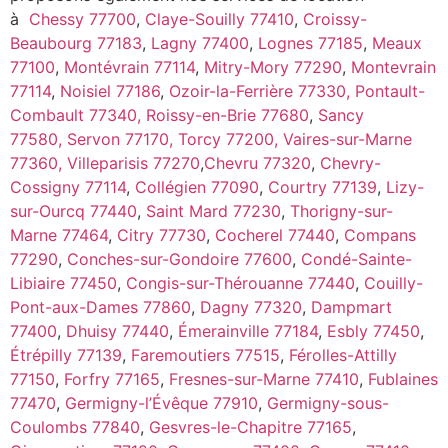
à
Chessy 77700
,
Claye-Souilly 77410
,
Croissy-
Beaubourg 77183
,
Lagny 77400
,
Lognes 77185
,
Meaux
77100
,
Montévrain 77114
,
Mitry-Mory 77290
,
Montevrain
77114
,
Noisiel 77186
,
Ozoir-la-Ferrière 77330,
Pontault-
Combault 77340,
Roissy-en-Brie 77680
,
Sancy
77580,
Servon 77170,
Torcy 77200,
Vaires-sur-Marne
77360,
Villeparisis 77270
,
Chevru 77320
,
Chevry-
Cossigny 77114
,
Collégien 77090
,
Courtry 77139
,
Lizy-
sur-Ourcq 77440
,
Saint Mard 77230
,
Thorigny-sur-
Marne 77464
,
Citry 77730
,
Cocherel 77440
,
Compans
77290
,
Conches-sur-Gondoire 77600
,
Condé-Sainte-
Libiaire 77450
,
Congis-sur-Thérouanne 77440
,
Couilly-
Pont-aux-Dames 77860
,
Dagny 77320
,
Dampmart
77400
,
Dhuisy 77440
,
Émerainville 77184
,
Esbly 77450
,
Étrépilly 77139
,
Faremoutiers 77515
,
Férolles-Attilly
77150
,
Forfry 77165
,
Fresnes-sur-Marne 77410
,
Fublaines
77470
,
Germigny-l’Évêque 77910
,
Germigny-sous-
Coulombs 77840
,
Gesvres-le-Chapitre 77165
,